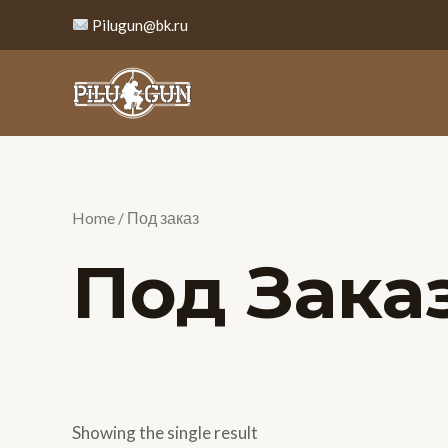
Перейти
Pilugun@bk.ru
к
содержимому
Home
/ Под заказ
Под Зака
Showing the single result