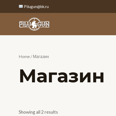
Перейти
Pilugun@bk.ru
к
содержимому
Home
/ Магазин
Магазин
Showing all 2 results